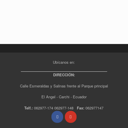
Ubícanos en:
DIRECCIÓN:
Calle Esmeraldas y Salinas frente al Parque principal
El Angel - Carchi - Ecuador
Telf.:
062977-174 062977-148
Fax:
062977147