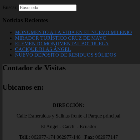
Buscar:
Noticias Recientes
MONUMENTO A LA VIDA EN EL NUEVO MILENIO
MIRADOR TURÍSTICO CRUZ DE MAYO
ELEMENTO MONUMENTAL BOTIJUELA
CACIQUE BLAS ÁNGEL
NUEVO DEPÓSITO DE RESIDUOS SÓLIDOS
Contador de Visitas
Ubícanos en:
DIRECCIÓN:
Calle Esmeraldas y Salinas frente al Parque principal
El Angel - Carchi - Ecuador
Telf.:
062977-174 062977-148
Fax:
062977147