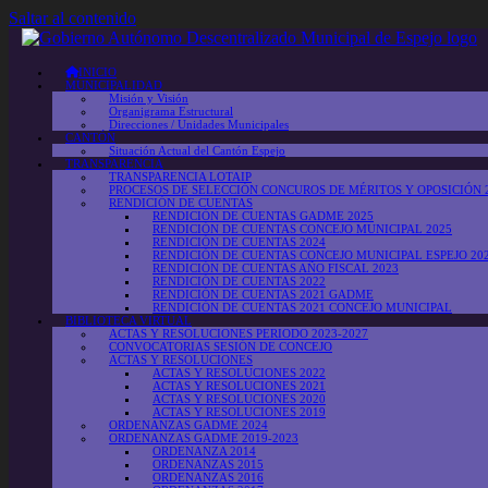
Saltar al contenido
INICIO
MUNICIPALIDAD
Misión y Visión
Organigrama Estructural
Direcciones / Unidades Municipales
CANTÓN
Situación Actual del Cantón Espejo
TRANSPARENCIA
TRANSPARENCIA LOTAIP
PROCESOS DE SELECCIÓN CONCUROS DE MÉRITOS Y OPOSICIÓN 
RENDICIÓN DE CUENTAS
RENDICIÓN DE CUENTAS GADME 2025
RENDICIÓN DE CUENTAS CONCEJO MUNICIPAL 2025
RENDICIÓN DE CUENTAS 2024
RENDICIÓN DE CUENTAS CONCEJO MUNICIPAL ESPEJO 20
RENDICIÓN DE CUENTAS AÑO FISCAL 2023
RENDICIÓN DE CUENTAS 2022
RENDICIÓN DE CUENTAS 2021 GADME
RENDICIÓN DE CUENTAS 2021 CONCEJO MUNICIPAL
BIBLIOTECA VIRTUAL
ACTAS Y RESOLUCIONES PERIODO 2023-2027
CONVOCATORIAS SESIÓN DE CONCEJO
ACTAS Y RESOLUCIONES
ACTAS Y RESOLUCIONES 2022
ACTAS Y RESOLUCIONES 2021
ACTAS Y RESOLUCIONES 2020
ACTAS Y RESOLUCIONES 2019
ORDENANZAS GADME 2024
ORDENANZAS GADME 2019-2023
ORDENANZA 2014
ORDENANZAS 2015
ORDENANZAS 2016