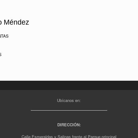
io Méndez
NTAS
S
Ubícanos en:
DIRECCIÓN:
Calle Esmeraldas y Salinas frente al Parque principal