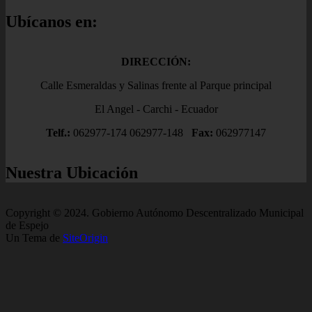
Ubícanos en:
DIRECCIÓN:
Calle Esmeraldas y Salinas frente al Parque principal
El Angel - Carchi - Ecuador
Telf.:
062977-174 062977-148
Fax:
062977147
Nuestra Ubicación
Copyright © 2024. Gobierno Autónomo Descentralizado Municipal
de Espejo
Un Tema de
SiteOrigin