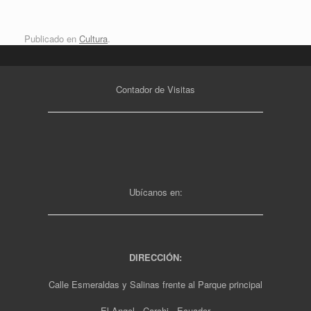
Publicado en
Cultura
.
Contador de Visitas
Ubícanos en:
DIRECCIÓN:
Calle Esmeraldas y Salinas frente al Parque principal
El Angel - Carchi - Ecuador