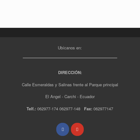
Ubícanos en:
DIRECCIÓN:
Calle Esmeraldas y Salinas frente al Parque principal
El Angel - Carchi - Ecuador
Telf.:
062977-174 062977-148
Fax:
062977147