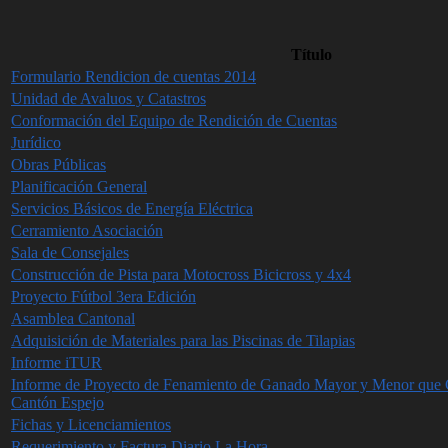
Título
Formulario Rendicion de cuentas 2014
Unidad de Avaluos y Catastros
Conformación del Equipo de Rendición de Cuentas
Jurídico
Obras Públicas
Planificación General
Servicios Básicos de Energía Eléctrica
Cerramiento Asociación
Sala de Consejales
Construcción de Pista para Motocross Bicicross y 4x4
Proyecto Fútbol 3era Edición
Asamblea Cantonal
Adquisición de Materiales para las Piscinas de Tilapias
Informe iTUR
Informe de Proyecto de Fenamiento de Ganado Mayor y Menor que Ga
Cantón Espejo
Fichas y Licenciamientos
Requerimiento y Factura Diario La Hora