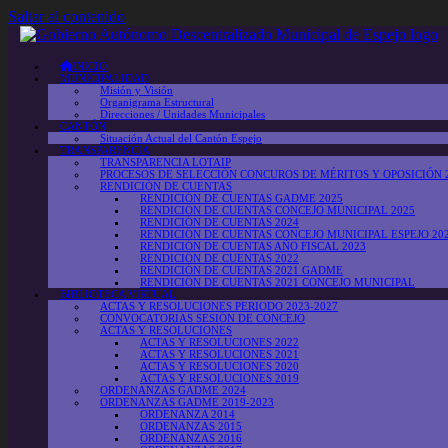
Saltar al contenido
INICIO
MUNICIPALIDAD
Misión y Visión
Organigrama Estructural
Direcciones / Unidades Municipales
CANTÓN
Situación Actual del Cantón Espejo
TRANSPARENCIA
TRANSPARENCIA LOTAIP
PROCESOS DE SELECCIÓN CONCUROS DE MÉRITOS Y OPOSICIÓN 
RENDICIÓN DE CUENTAS
RENDICIÓN DE CUENTAS GADME 2025
RENDICIÓN DE CUENTAS CONCEJO MUNICIPAL 2025
RENDICIÓN DE CUENTAS 2024
RENDICIÓN DE CUENTAS CONCEJO MUNICIPAL ESPEJO 20
RENDICIÓN DE CUENTAS AÑO FISCAL 2023
RENDICIÓN DE CUENTAS 2022
RENDICIÓN DE CUENTAS 2021 GADME
RENDICIÓN DE CUENTAS 2021 CONCEJO MUNICIPAL
BIBLIOTECA VIRTUAL
ACTAS Y RESOLUCIONES PERIODO 2023-2027
CONVOCATORIAS SESIÓN DE CONCEJO
ACTAS Y RESOLUCIONES
ACTAS Y RESOLUCIONES 2022
ACTAS Y RESOLUCIONES 2021
ACTAS Y RESOLUCIONES 2020
ACTAS Y RESOLUCIONES 2019
ORDENANZAS GADME 2024
ORDENANZAS GADME 2019-2023
ORDENANZA 2014
ORDENANZAS 2015
ORDENANZAS 2016