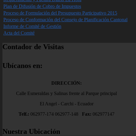
Plan de Difusión de Cobro de Impuestos
Proceso de Formulación del Presupuesto Participativo 2015
Proceso de Conformación del Consejo de Planificación Cantonal
Informe de Comité de Gestión
Acta del Comité
Contador de Visitas
Ubícanos en:
DIRECCIÓN:
Calle Esmeraldas y Salinas frente al Parque principal
El Angel - Carchi - Ecuador
Telf.:
062977-174 062977-148
Fax:
062977147
Nuestra Ubicación