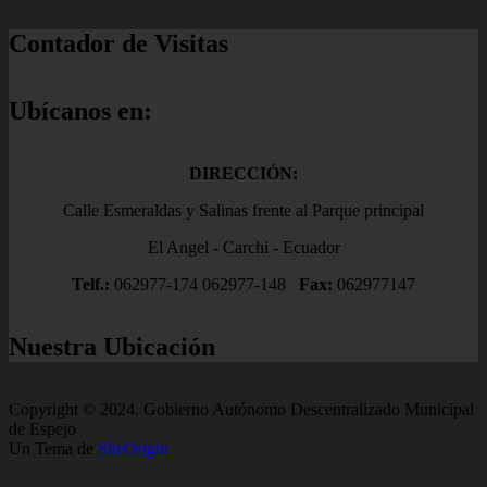
Contador de Visitas
Ubícanos en:
DIRECCIÓN:
Calle Esmeraldas y Salinas frente al Parque principal
El Angel - Carchi - Ecuador
Telf.:
062977-174 062977-148
Fax:
062977147
Nuestra Ubicación
Copyright © 2024. Gobierno Autónomo Descentralizado Municipal
de Espejo
Un Tema de
SiteOrigin