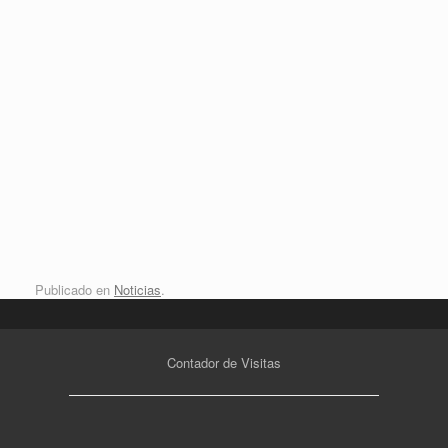
RENDICIÓN DE CUENTAS
NUEVO DEPÓSITO DE RESIDUOS
SÓLIDOS
Publicado en
Noticias
.
Contador de Visitas