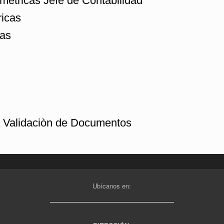
étricas Jefe de Contabilidad
ricas
cas
a Validaciòn de Documentos
Ubícanos en: